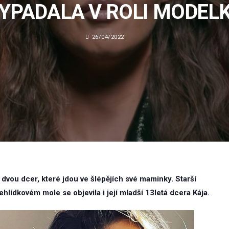
YPADALA V ROLI MODEL
26/04/2022
vou dcer, které jdou ve šlépějích své maminky. Starší
hlídkovém mole se objevila i její mladší 13letá dcera Kája.