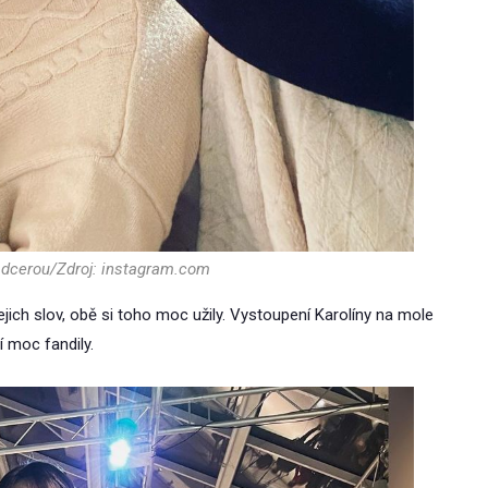
 dcerou/Zdroj: instagram.com
jejich slov, obě si toho moc užily. Vystoupení Karolíny na mole
í moc fandily.