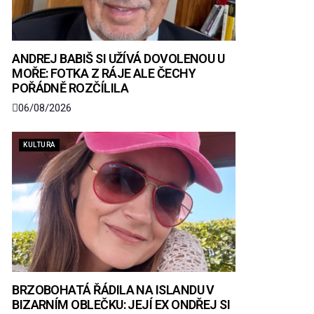
ANDREJ BABIŠ SI UŽÍVÁ DOVOLENOU U
MOŘE: FOTKA Z RÁJE ALE ČECHY
POŘÁDNĚ ROZČÍLILA
06/08/2026
KULTURA
BRZOBOHATÁ ŘÁDILA NA ISLANDU V
BIZARNÍM OBLEČKU: JEJÍ EX ONDŘEJ SI