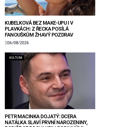
KUBELKOVÁ BEZ MAKE-UPU I V
PLAVKÁCH: Z ŘECKA POSÍLÁ
FANOUŠKŮM ŽHAVÝ POZDRAV
06/08/2026
KULTURA
PETR MACINKA DOJATÝ: DCERA
NATÁLKA SLAVÍ PRVNÍ NAROZENINY,