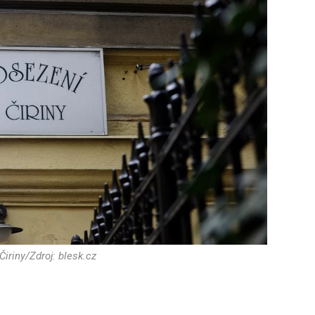
iriny/Zdroj: blesk.cz