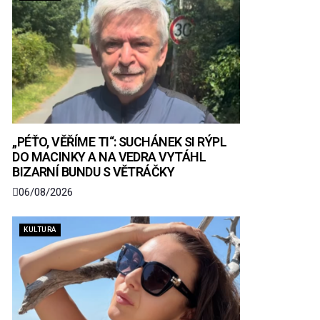
„PÉŤO, VĚŘÍME TI“: SUCHÁNEK SI RÝPL
DO MACINKY A NA VEDRA VYTÁHL
BIZARNÍ BUNDU S VĚTRÁČKY
06/08/2026
KULTURA