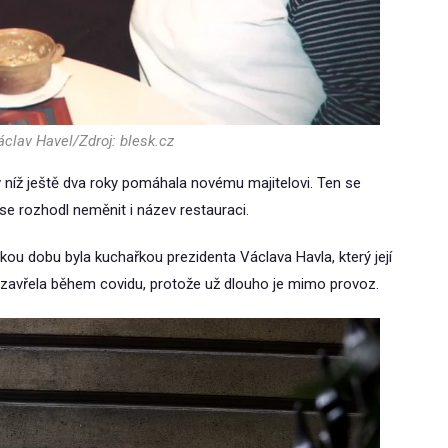
áclav Havel/Zdroj: blesk.cz
 v níž ještě dva roky pomáhala novému majitelovi. Ten se
 se rozhodl neměnit i název restauraci.
kou dobu byla kuchařkou prezidenta Václava Havla, který její
uzavřela během covidu, protože už dlouho je mimo provoz.