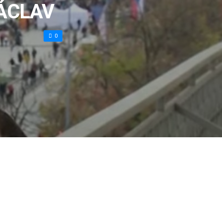
ÁCLAV
0