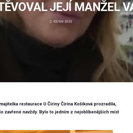
TĚVOVAL JEJÍ MANŽEL V
03/04/2022
jitelka restaurace U Čiriny Čirina Košíková prozradila,
lo zavřené navždy. Bylo to jedním z nejoblíbenějších míst