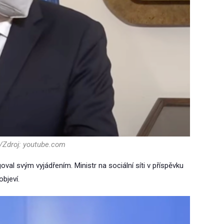
/Zdroj: youtube.com
val svým vyjádřením. Ministr na sociální síti v příspěvku
bjeví.