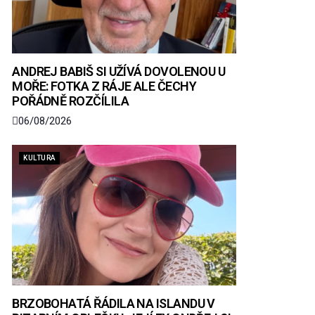
ANDREJ BABIŠ SI UŽÍVÁ DOVOLENOU U
MOŘE: FOTKA Z RÁJE ALE ČECHY
POŘÁDNĚ ROZČÍLILA
06/08/2026
KULTURA
BRZOBOHATÁ ŘÁDILA NA ISLANDU V