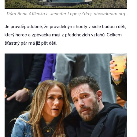
Dům Bena Afflecka a Jennifer Lopez/Zdroj: showdream.org
Je pravděpodobné, že pravidelnými hosty v sídle budou i děti,
který herec a zpěvačka mají z předchozích vztahů. Celkem
šťastný pár má již pět děti.