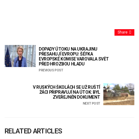
Share
DOPADY ÚTOKU NA UKRAJINU
PŘESAHUJÍ EVROPU: ŠÉFKA
EVROPSKÉ KOMISE VAROVALA SVĚT
PŘED HROZBOU HLADU
PREVIOUS POST
V RUSKÝCH ŠKOLÁCH SE UŽ RUŠTÍ
ŽÁCI PŘIPRAVUJÍ NA ÚTOK: BYL
ZVEŘEJNĚN DOKUMENT
NEXT POST
RELATED ARTICLES