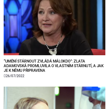
“UMĚNÍ STÁRNOUT ZVLÁDÁ MÁLOKDO”: ZLATA
ADAMOVSKÁ PROMLUVILA O VLASTNÍM STÁRNUTÍ, A JAK
JE K NĚMU PŘIPRAVENA
26/07/2022