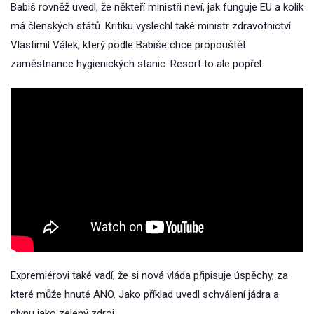
Babiš rovněž uvedl, že někteří ministři neví, jak funguje EU a kolik
má členských států. Kritiku vyslechl také ministr zdravotnictví
Vlastimil Válek, který podle Babiše chce propouštět
zaměstnance hygienických stanic. Resort to ale popřel.
Expremiérovi také vadí, že si nová vláda připisuje úspěchy, za
které může hnuté ANO. Jako příklad uvedl schválení jádra a
plynu jako zelený zdroj.