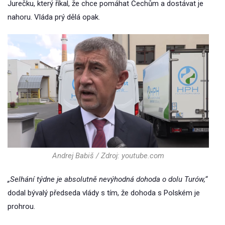
Jurečku, který říkal, že chce pomáhat Čechům a dostávat je
nahoru. Vláda prý dělá opak.
Andrej Babiš / Zdroj: youtube.com
„Selhání týdne je absolutně nevýhodná dohoda o dolu Turów,“
dodal bývalý předseda vlády s tím, že dohoda s Polském je
prohrou.