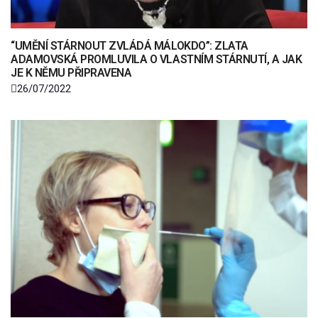
“UMĚNÍ STÁRNOUT ZVLÁDÁ MÁLOKDO”: ZLATA
ADAMOVSKÁ PROMLUVILA O VLASTNÍM STÁRNUTÍ, A JAK
JE K NĚMU PŘIPRAVENA
26/07/2022