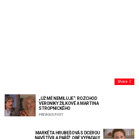
Share
„UŽ MĚ NEMILUJE“: ROZCHOD
VERONIKY ŽILKOVÉ A MARTINA
STROPNICKÉHO
PREVIOUS POST
MARKÉTA HRUBEŠOVÁ S DCEROU
NAVŠTÍVILA PAŘÍŽ: OBĚ VYPADALY