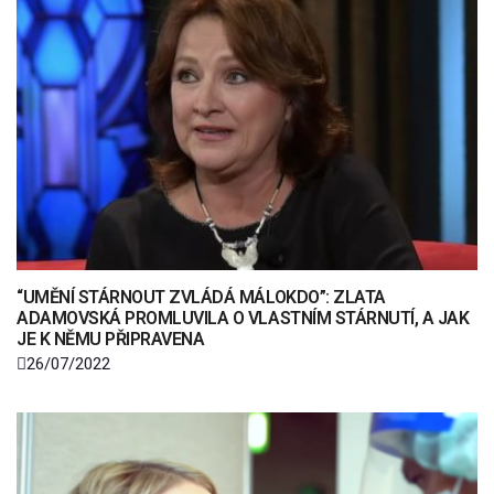
“UMĚNÍ STÁRNOUT ZVLÁDÁ MÁLOKDO”: ZLATA
ADAMOVSKÁ PROMLUVILA O VLASTNÍM STÁRNUTÍ, A JAK
JE K NĚMU PŘIPRAVENA
26/07/2022