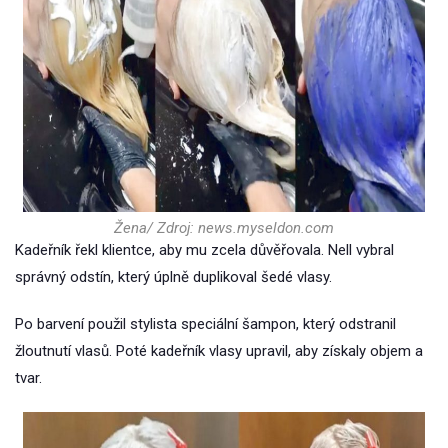
Žena/ Zdroj: news.myseldon.com
Kadeřník řekl klientce, aby mu zcela důvěřovala. Nell vybral
správný odstín, který úplně duplikoval šedé vlasy.
Po barvení použil stylista speciální šampon, který odstranil
žloutnutí vlasů. Poté kadeřník vlasy upravil, aby získaly objem a
tvar.