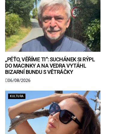
„PÉŤO, VĚŘÍME TI“: SUCHÁNEK SI RÝPL
DO MACINKY A NA VEDRA VYTÁHL
BIZARNÍ BUNDU S VĚTRÁČKY
06/08/2026
KULTURA