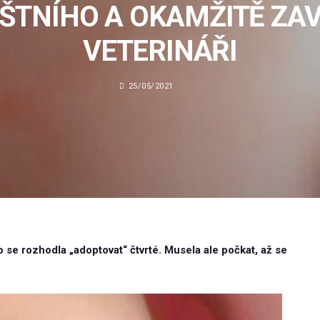
ŠTNÍHO A OKAMŽITĚ ZA
VETERINÁŘI
25/05/2021
 se rozhodla „adoptovat“ čtvrté. Musela ale počkat, až se