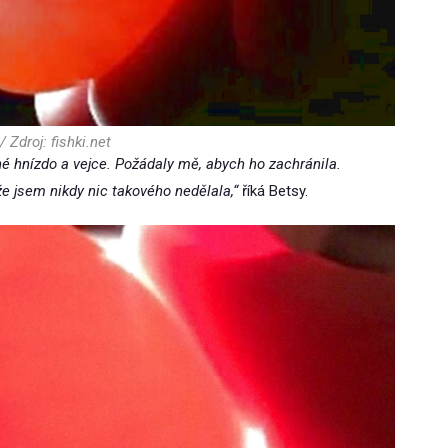
/ Zdroj: fishki.net
né hnízdo a vejce. Požádaly mě, abych ho zachránila.
že jsem nikdy nic takového nedělala,“
říká Betsy.