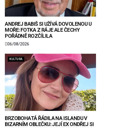
ANDREJ BABIŠ SI UŽÍVÁ DOVOLENOU U
MOŘE: FOTKA Z RÁJE ALE ČECHY
POŘÁDNĚ ROZČÍLILA
06/08/2026
KULTURA
BRZOBOHATÁ ŘÁDILA NA ISLANDU V
BIZARNÍM OBLEČKU: JEJÍ EX ONDŘEJ SI