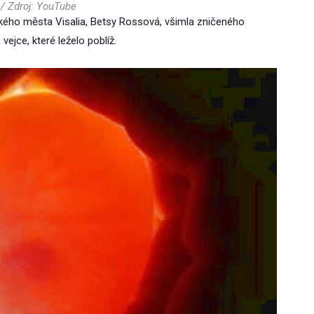
/ Zdroj: YouTube
ckého města Visalia, Betsy Rossová, všimla zničeného
vejce, které leželo poblíž.