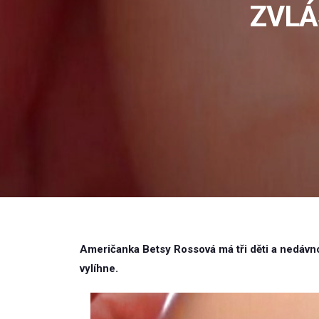
ZVLÁ
Američanka Betsy Rossová má tři děti a nedávno
vylíhne.