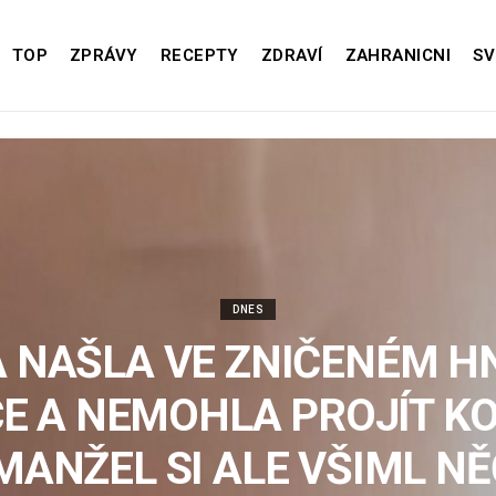
TOP
ZPRÁVY
RECEPTY
ZDRAVÍ
ZAHRANICNI
SV
DNES
 NAŠLA VE ZNIČENÉM H
E A NEMOHLA PROJÍT K
 MANŽEL SI ALE VŠIML N