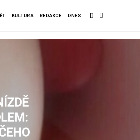
ĚT
KULTURA
REDAKCE
DNES
NÍZDĚ
OLEM:
ĚČEHO