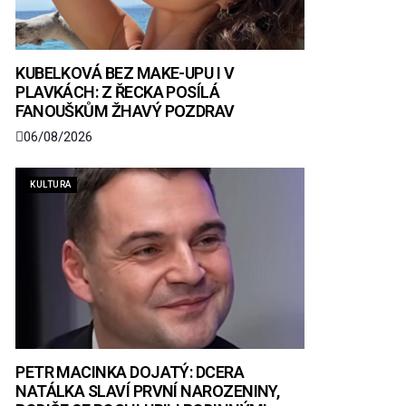
KUBELKOVÁ BEZ MAKE-UPU I V
PLAVKÁCH: Z ŘECKA POSÍLÁ
FANOUŠKŮM ŽHAVÝ POZDRAV
06/08/2026
KULTURA
PETR MACINKA DOJATÝ: DCERA
NATÁLKA SLAVÍ PRVNÍ NAROZENINY,