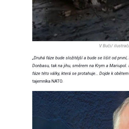
V Buči/ ilustrač
„Druhá fáze bude složitější a bude se lišit od první
Donbasu, tak na jihu, směrem na Krym a Mariupol. 
fáze této války, která se protahuje… Dojde k oběte
tajemníka NATO.