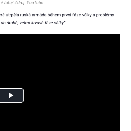
ní foto/ Zdroj: YouTube
teré utrpěla ruská armáda během první fáze války a problémy
do druhé, velmi krvavé fáze války“
.
Play
Video