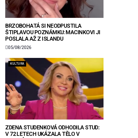
BRZOBOHATÁ SI NEODPUSTILA
ŠTIPLAVOU POZNÁMKU: MACINKOVI JI
POSLALA AŽ Z ISLANDU
05/08/2026
KULTURA
ZDENA STUDENKOVÁ ODHODILA STUD:
V 72 LETECH UKÁZALA TĚLO V