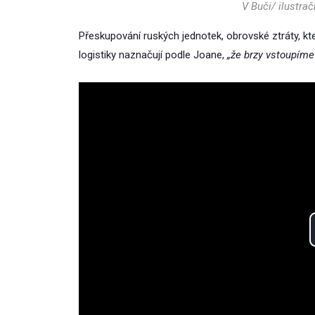
V Buči/ ilustrač
Přeskupování ruských jednotek, obrovské ztráty, k
logistiky naznačují podle Joane,
„že brzy vstoupíme 