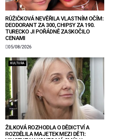
RŮŽIČKOVÁ NEVĚŘILA VLASTNÍM OČÍM:
DEODORANT ZA 300, CHIPSY ZA 190.
TURECKO JI POŘÁDNĚ ZASKOČILO
CENAMI
05/08/2026
KULTURA
ŽILKOVÁ ROZHODLA O DĚDICTVÍ A
ROZDĚLILA MAJETEK MEZI DĚTI: