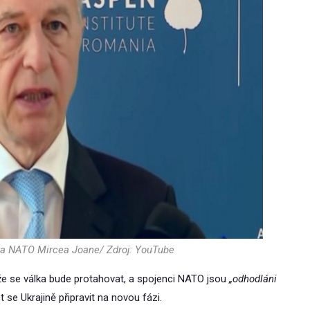
ka NATO Mircea Joane/ Zdroj: YouTube
 že se válka bude protahovat, a spojenci NATO jsou
„odhodláni
se Ukrajině připravit na novou fázi.