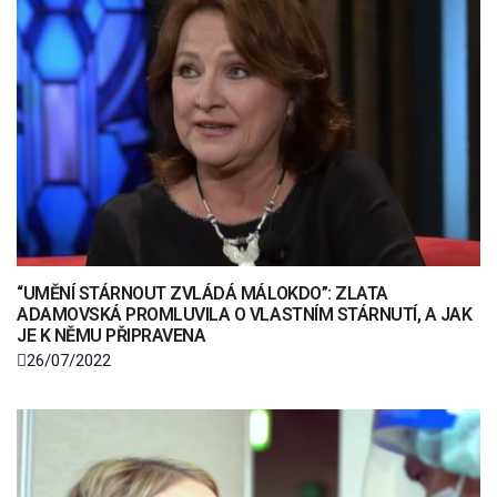
“UMĚNÍ STÁRNOUT ZVLÁDÁ MÁLOKDO”: ZLATA
ADAMOVSKÁ PROMLUVILA O VLASTNÍM STÁRNUTÍ, A JAK
JE K NĚMU PŘIPRAVENA
26/07/2022