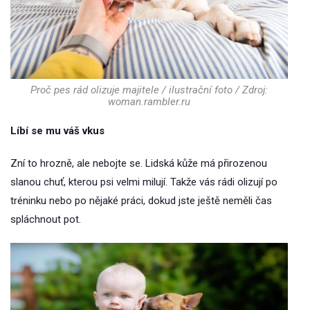
Proč pes rád olizuje majitele / ilustrační foto / Zdroj:
woman.rambler.ru
Líbí se mu váš vkus
Zní to hrozně, ale nebojte se. Lidská kůže má přirozenou
slanou chuť, kterou psi velmi milují. Takže vás rádi olizují po
tréninku nebo po nějaké práci, dokud jste ještě neměli čas
spláchnout pot.