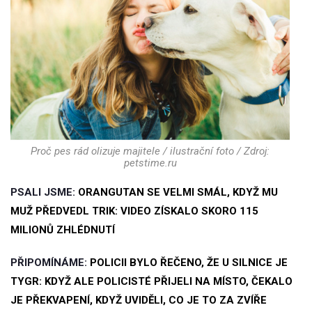
Proč pes rád olizuje majitele / ilustrační foto / Zdroj:
petstime.ru
PSALI JSME:
ORANGUTAN SE VELMI SMÁL, KDYŽ MU
MUŽ PŘEDVEDL TRIK: VIDEO ZÍSKALO SKORO 115
MILIONŮ ZHLÉDNUTÍ
PŘIPOMÍNÁME:
POLICII BYLO ŘEČENO, ŽE U SILNICE JE
TYGR: KDYŽ ALE POLICISTÉ PŘIJELI NA MÍSTO, ČEKALO
JE PŘEKVAPENÍ, KDYŽ UVIDĚLI, CO JE TO ZA ZVÍŘE