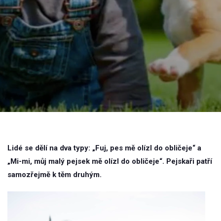
Lidé se dělí na dva typy: „Fuj, pes mě olízl do obličeje“ a
„Mi-mi, můj malý pejsek mě olízl do obličeje“. Pejskaři patří
samozřejmě k těm druhým.