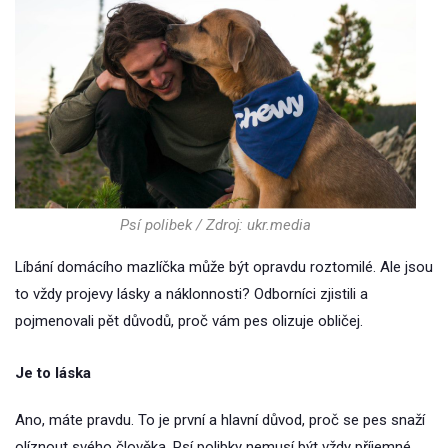
Psí polibek / Zdroj: ukr.media
Líbání domácího mazlíčka může být opravdu roztomilé. Ale jsou
to vždy projevy lásky a náklonnosti? Odborníci zjistili a
pojmenovali pět důvodů, proč vám pes olizuje obličej.
Je to láska
Ano, máte pravdu. To je první a hlavní důvod, proč se pes snaží
olíznout svého člověka. Psí polibky nemusí být vždy příjemné,