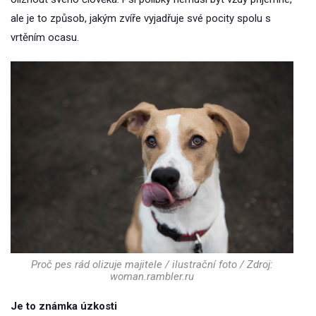
ale je to způsob, jakým zvíře vyjadřuje své pocity spolu s
vrtěním ocasu.
Proč pes rád olizuje majitele / ilustrační foto / Zdroj:
woman.rambler.ru
Je to známka úzkosti