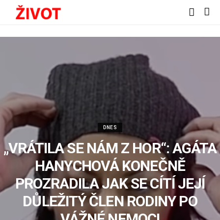
DNES
„VRÁTILA SE NÁM Z HOR“: AGÁTA
HANYCHOVÁ KONEČNĚ
PROZRADILA JAK SE CÍTÍ JEJÍ
DŮLEŽITÝ ČLEN RODINY PO
VÁŽNÉ NEMOCI