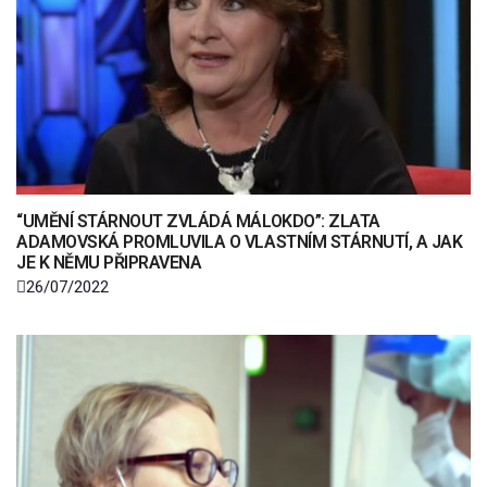
“UMĚNÍ STÁRNOUT ZVLÁDÁ MÁLOKDO”: ZLATA
ADAMOVSKÁ PROMLUVILA O VLASTNÍM STÁRNUTÍ, A JAK
JE K NĚMU PŘIPRAVENA
26/07/2022