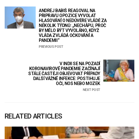
ANDREJ BABIŠ REAGOVAL NA
PŘIPRAVU OPOZICE VYVOLAT
HLASOVÁNÍ O NEDŮVĚŘE VLÁDĚ ZA
NĚKOLIK TÝDNŮ: „NECHÁPU, PROČ
BY MĚLO BÝT VYVOLÁNO, KDYŽ
VLÁDA ZVLÁDÁ OČKOVÁNÍ A
PANDEMII“
PREVIOUS POST
V INDII SE NA POZADÍ
KORONAVIROVÉ PANDEMIE ZAČÍNAJÍ
STÁLE ČASTĚJI OBJEVOVAT PŘÍPADY
DALŠÍ VÁŽNÉ INFEKCE: POSTIHUJE
OČI, NOS NEBO MOZEK
NEXT POST
RELATED ARTICLES