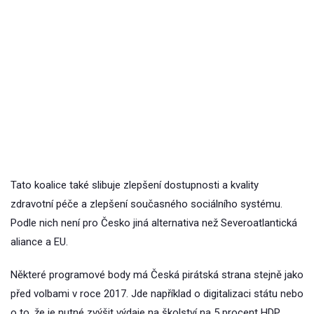
Tato koalice také slibuje zlepšení dostupnosti a kvality
zdravotní péče a zlepšení současného sociálního systému.
Podle nich není pro Česko jiná alternativa než Severoatlantická
aliance a EU.
Některé programové body má Česká pirátská strana stejně jako
před volbami v roce 2017. Jde například o digitalizaci státu nebo
o to, že je nutné zvýšit výdaje na školství na 5 procent HDP.