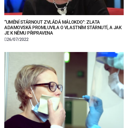
“UMĚNÍ STÁRNOUT ZVLÁDÁ MÁLOKDO”: ZLATA
ADAMOVSKÁ PROMLUVILA O VLASTNÍM STÁRNUTÍ, A JAK
JE K NĚMU PŘIPRAVENA
26/07/2022