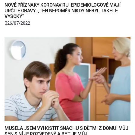
NOVÉ PŘÍZNAKY KORONAVIRU. EPIDEMIOLOGOVÉ MAJÍ
URČITÉ OBAVY: „TEN NEPOMĚR NIKDY NEBYL TAKHLE
VYSOKÝ“
26/07/2022
MUSELA JSEM VYHOSTIT SNACHU S DĚTMI Z DOMU: MŮJ
SYN S NÍ JE ROZVEDENÝ A BYT JE MŮJ