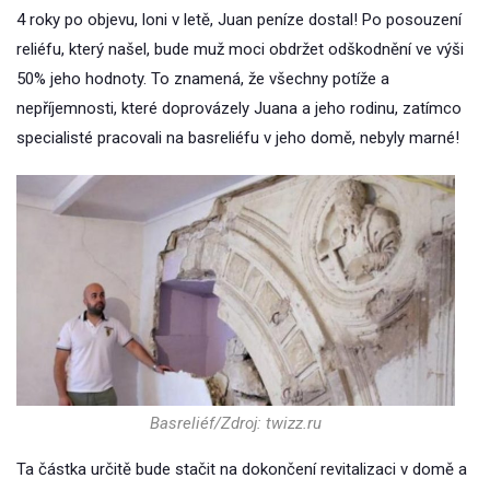
4 roky po objevu, loni v letě, Juan peníze dostal! Po posouzení
reliéfu, který našel, bude muž moci obdržet odškodnění ve výši
50% jeho hodnoty. To znamená, že všechny potíže a
nepříjemnosti, které doprovázely Juana a jeho rodinu, zatímco
specialisté pracovali na basreliéfu v jeho domě, nebyly marné!
Basreliéf/Zdroj: twizz.ru
Ta částka určitě bude stačit na dokončení revitalizaci v domě a