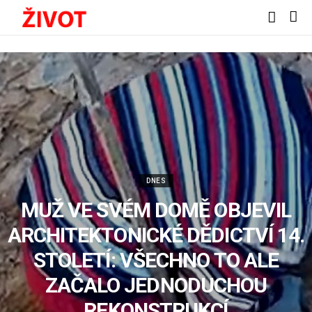
DNES
MUŽ VE SVÉM DOMĚ OBJEVIL
ARCHITEKTONICKÉ DĚDICTVÍ 14.
STOLETÍ: VŠECHNO TO ALE
ZAČALO JEDNODUCHOU
REKONSTRUKCÍ