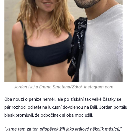
Jordan Haj a Emma Smetana/Zdroj: instagram.com
Oba nouzi o peníze neměli, ale po získání tak velké částky se
pár rozhodl odletět na luxusní dovolenou na Báli. Jordan portálu
blesk promluvil, že odpočinek si oba moc užili.
“Jsme tam za ten příspěvek žili jako králové několik měsíců,”