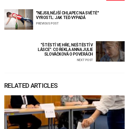
"NEJSILNĚJŠÍ CHLAPEC NA SVĚTĚ"
VYROSTL: JAK TEĎ VYPADÁ
PREVIOUS POST
“ŠTĚSTÍ VE HŘE, NEŠTĚSTÍ V
LÁSCE”: CO ŘEKLA ANNA JULIE
SLOVÁČKOVÁ O POVĚRÁCH
NEXT POST
RELATED ARTICLES