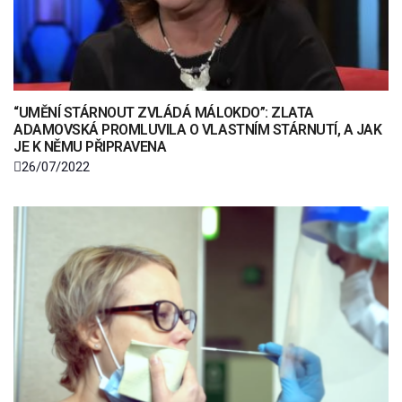
“UMĚNÍ STÁRNOUT ZVLÁDÁ MÁLOKDO”: ZLATA
ADAMOVSKÁ PROMLUVILA O VLASTNÍM STÁRNUTÍ, A JAK
JE K NĚMU PŘIPRAVENA
26/07/2022