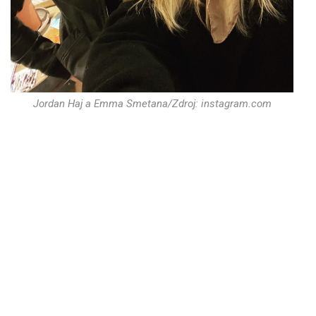
Jordan Haj a Emma Smetana/Zdroj: instagram.com