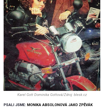
Karel Gott Dominika Gottová/Zdroj: blesk.cz
PSALI JSME:
MONIKA ABSOLONOVÁ JAKO ZPĚVÁK