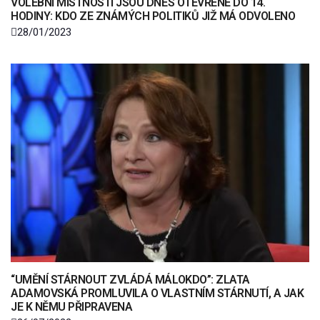
VOLEBNÍ MÍSTNOSTÍ JSOU DNES OTEVŘENÉ DO 14.
HODINY: KDO ZE ZNÁMÝCH POLITIKŮ JIŽ MÁ ODVOLENO
28/01/2023
“UMĚNÍ STÁRNOUT ZVLÁDÁ MÁLOKDO”: ZLATA
ADAMOVSKÁ PROMLUVILA O VLASTNÍM STÁRNUTÍ, A JAK
JE K NĚMU PŘIPRAVENA