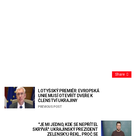
Share
LOTYŠSKÝ PREMIÉR: EVROPSKÁ
UNIE MUSÍ OTEVŘÍT DVEŘE K
ČLENSTVÍ UKRAJINY
PREVIOUS POST
"JE MI JEDNO, KDE SE NEPŘÍTEL
SKRÝVÁ": UKRAJINSKÝ PREZIDENT
ZELENSKYJ ŘEKL, PROČ SE