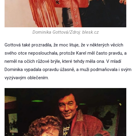
Dominika Gottová/Zdroj: blesk.cz
Gottová také prozradila, že moc lituje, že v některých věcích
svého otce neposlouchala, protože Karel měl často pravdu, a
neměl na očích růžové brýle, které tehdy měla ona. V mladí
Dominika vypadala opravdu úžasně, a muži podmaňovala i svým
vyzývavým oblečením.