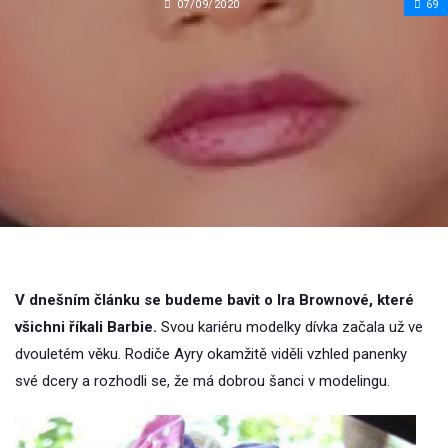
07/09/2020
69
V dnešním článku se budeme bavit o Ira Brownové, které
všichni říkali Barbie.
Svou kariéru modelky dívka začala už ve
dvouletém věku. Rodiče Ayry okamžitě viděli vzhled panenky
své dcery a rozhodli se, že má dobrou šanci v modelingu.