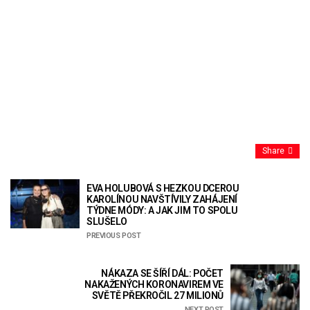
Share
EVA HOLUBOVÁ S HEZKOU DCEROU
KAROLÍNOU NAVŠTÍVILY ZAHÁJENÍ
TÝDNE MÓDY: A JAK JIM TO SPOLU
SLUŠELO
PREVIOUS POST
NÁKAZA SE ŠÍŘÍ DÁL: POČET
NAKAŽENÝCH KORONAVIREM VE
SVĚTĚ PŘEKROČIL 27 MILIONŮ
NEXT POST