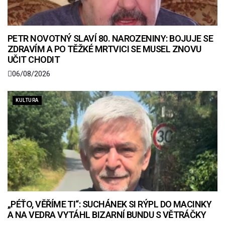
PETR NOVOTNÝ SLAVÍ 80. NAROZENINY: BOJUJE SE
ZDRAVÍM A PO TĚŽKÉ MRTVICI SE MUSEL ZNOVU
UČIT CHODIT
06/08/2026
KULTURA
„PÉŤO, VĚŘÍME TI“: SUCHÁNEK SI RÝPL DO MACINKY
A NA VEDRA VYTÁHL BIZARNÍ BUNDU S VĚTRÁČKY