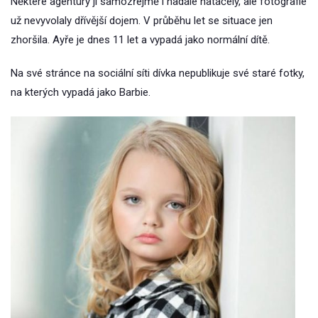
Některé agentury ji samozřejmě i nadále natáčely, ale fotografie
už nevyvolaly dřívější dojem. V průběhu let se situace jen
zhoršila. Ayře je dnes 11 let a vypadá jako normální dítě.
Na své stránce na sociální síti dívka nepublikuje své staré fotky,
na kterých vypadá jako Barbie.