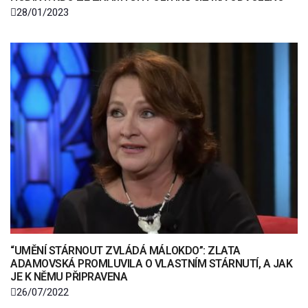
28/01/2023
“UMĚNÍ STÁRNOUT ZVLÁDÁ MÁLOKDO”: ZLATA
ADAMOVSKÁ PROMLUVILA O VLASTNÍM STÁRNUTÍ, A JAK
JE K NĚMU PŘIPRAVENA
26/07/2022