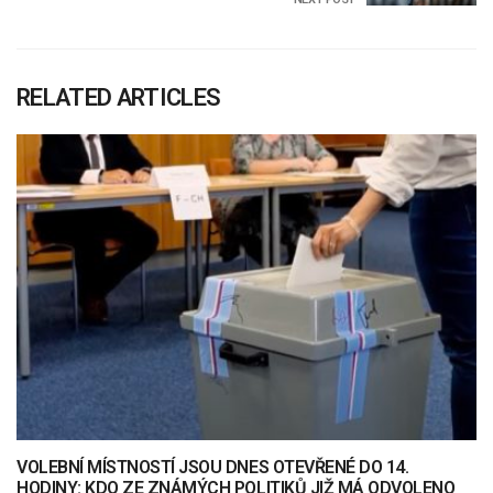
RELATED ARTICLES
VOLEBNÍ MÍSTNOSTÍ JSOU DNES OTEVŘENÉ DO 14.
HODINY: KDO ZE ZNÁMÝCH POLITIKŮ JIŽ MÁ ODVOLENO