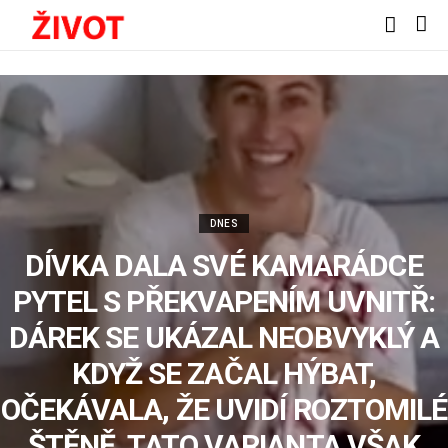
DNES
DÍVKA DALA SVÉ KAMARÁDCE
PYTEL S PŘEKVAPENÍM UVNITŘ:
DÁREK SE UKÁZAL NEOBVYKLÝ A
KDYŽ SE ZAČAL HÝBAT,
OČEKÁVALA, ŽE UVIDÍ ROZTOMILÉ
ŠTĚNĚ, TATO VARIANTA VŠAK