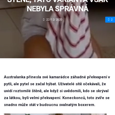
NEBYLA SPRÁVNÁ
22/12/2020
2
Australanka přinesla své kamarádce záhadné překvapení v
pytli, ale pytel se začal hýbat. Uživatelé sítě očekávali, že
uvidí roztomilé štěně, ale když si uvědomili, kdo se skrýval
za látkou, byli velmi překvapení. Koneckonců, toto zvíře se
snadno může stát v budoucnu svalnatým boxerem.