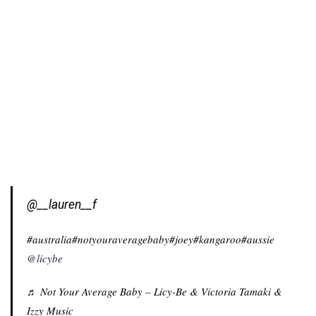
@__lauren__f
#australia
#notyouraveragebaby
#joey
#kangaroo
#aussie
@licybe
♬ Not Your Average Baby – Licy-Be & Victoria Tamaki &
Izzy Music