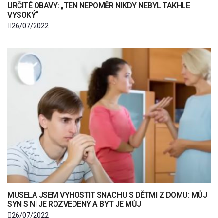
URČITÉ OBAVY: „TEN NEPOMĚR NIKDY NEBYL TAKHLE
VYSOKÝ“
26/07/2022
MUSELA JSEM VYHOSTIT SNACHU S DĚTMI Z DOMU: MŮJ
SYN S NÍ JE ROZVEDENÝ A BYT JE MŮJ
26/07/2022