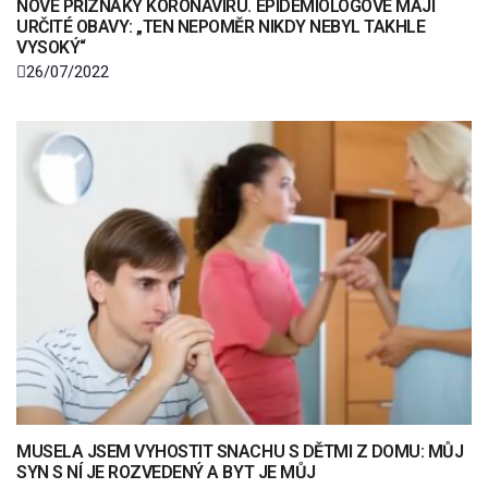
NOVÉ PŘÍZNAKY KORONAVIRU. EPIDEMIOLOGOVÉ MAJÍ
URČITÉ OBAVY: „TEN NEPOMĚR NIKDY NEBYL TAKHLE
VYSOKÝ“
26/07/2022
MUSELA JSEM VYHOSTIT SNACHU S DĚTMI Z DOMU: MŮJ
SYN S NÍ JE ROZVEDENÝ A BYT JE MŮJ