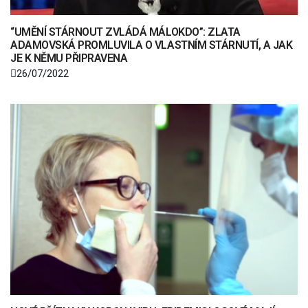
“UMĚNÍ STÁRNOUT ZVLÁDÁ MÁLOKDO”: ZLATA
ADAMOVSKÁ PROMLUVILA O VLASTNÍM STÁRNUTÍ, A JAK
JE K NĚMU PŘIPRAVENA
26/07/2022