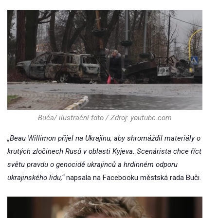
Buča/ ilustrační foto / Zdroj: youtube.com
„Beau Willimon přijel na Ukrajinu, aby shromáždil materiály o
krutých zločinech Rusů v oblasti Kyjeva. Scenárista chce říct
světu pravdu o genocidě ukrajinců a hrdinném odporu
ukrajinského lidu,“
napsala na Facebooku městská rada Buči.