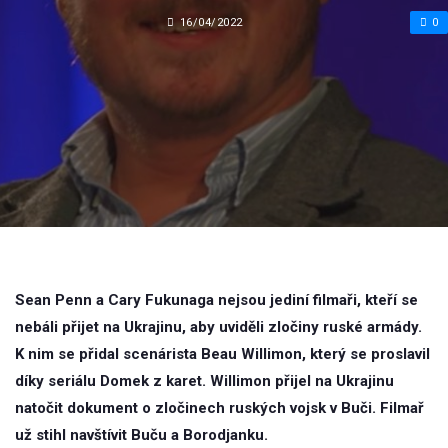
16/04/2022
0
Sean Penn a Cary Fukunaga nejsou jediní filmaři, kteří se
nebáli přijet na Ukrajinu, aby uviděli zločiny ruské armády.
K nim se přidal scenárista Beau Willimon, který se proslavil
díky seriálu Domek z karet. Willimon přijel na Ukrajinu
natočit dokument o zločinech ruských vojsk v Buči. Filmař
už stihl navštívit Buču a Borodjanku.