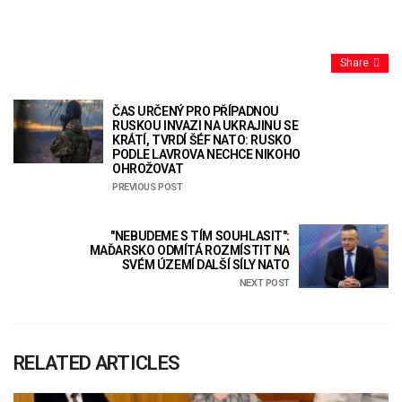
Share
ČAS URČENÝ PRO PŘÍPADNOU
RUSKOU INVAZI NA UKRAJINU SE
KRÁTÍ, TVRDÍ ŠÉF NATO: RUSKO
PODLE LAVROVA NECHCE NIKOHO
OHROŽOVAT
PREVIOUS POST
"NEBUDEME S TÍM SOUHLASIT":
MAĎARSKO ODMÍTÁ ROZMÍSTIT NA
SVÉM ÚZEMÍ DALŠÍ SÍLY NATO
NEXT POST
RELATED ARTICLES