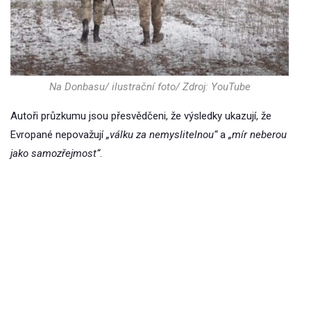
Na Donbasu/ ilustrační foto/ Zdroj: YouTube
Autoři průzkumu jsou přesvědčeni, že výsledky ukazují, že
Evropané nepovažují
„válku za nemyslitelnou“
a
„mír neberou
jako samozřejmost“
.