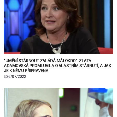
“UMĚNÍ STÁRNOUT ZVLÁDÁ MÁLOKDO”: ZLATA
ADAMOVSKÁ PROMLUVILA O VLASTNÍM STÁRNUTÍ, A JAK
JE K NĚMU PŘIPRAVENA
26/07/2022