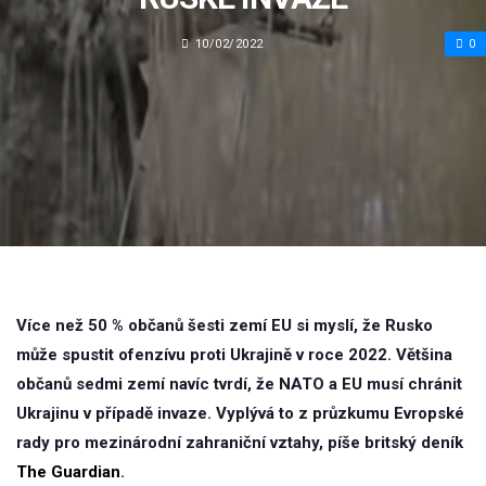
10/02/2022
0
Více než 50 % občanů šesti zemí EU si myslí, že Rusko
může spustit ofenzívu proti Ukrajině v roce 2022. Většina
občanů sedmi zemí navíc tvrdí, že NATO a EU musí chránit
Ukrajinu v případě invaze. Vyplývá to z průzkumu Evropské
rady pro mezinárodní zahraniční vztahy, píše britský deník
The Guardian
.