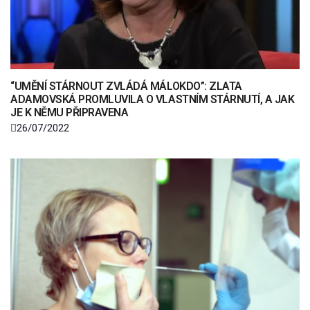
“UMĚNÍ STÁRNOUT ZVLÁDÁ MÁLOKDO”: ZLATA
ADAMOVSKÁ PROMLUVILA O VLASTNÍM STÁRNUTÍ, A JAK
JE K NĚMU PŘIPRAVENA
26/07/2022