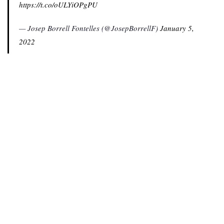
https://t.co/oULYiOPgPU
— Josep Borrell Fontelles (@JosepBorrellF)
January 5,
2022