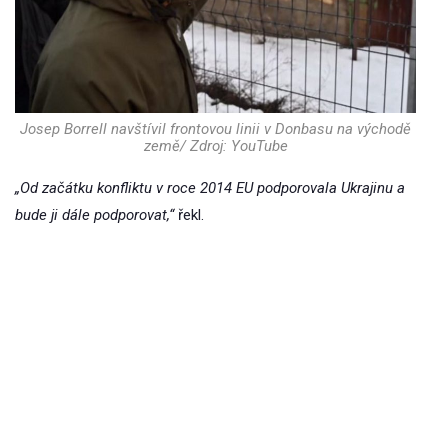
Josep Borrell navštívil frontovou linii v Donbasu na východě
země/ Zdroj: YouTube
„Od začátku konfliktu v roce 2014 EU podporovala Ukrajinu a
bude ji dále podporovat,“
řekl.