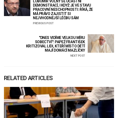
LUBOMÍR VOLNÝ SE ÚČASTNÍ
DEMONSTRACÍ, I KDYŽ JE VE STAVU
PRACOVNÍ NESCHOPNOSTI: ŘÍKÁ, ŽE
MÁ PRÁVO ZAJISTIT SI
NEJVHODNĚJŠÍ LÉČBU SÁM
PREVIOUS POST
"DNES VIDÍME VELKOU MÍRU
SOBECTVÍ": PAPEŽ FRANTIŠEK
KRITIZOVAL LIDI, KTEŘÍ MÍSTO DĚTÍ
MAJÍ DOMÁCÍ MAZLÍČKY
NEXT POST
RELATED ARTICLES